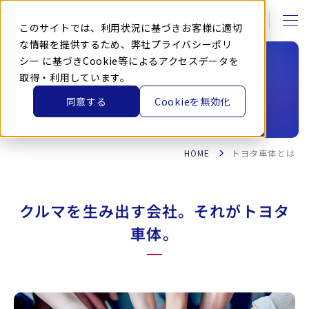
本
文
に
このサイトでは、利用状況に基づきお客様に適切
ス
キ
な情報を提供するため、弊社
プライバシーポリ
ッ
シー
に基づきCookie等によるアクセスデータを
プ
す
取得・利用しています。
る
トヨタ車体とは
同意する
Cookieを無効化
HOME
トヨタ車体とは
クルマを生み出す会社。それがトヨタ
車体。