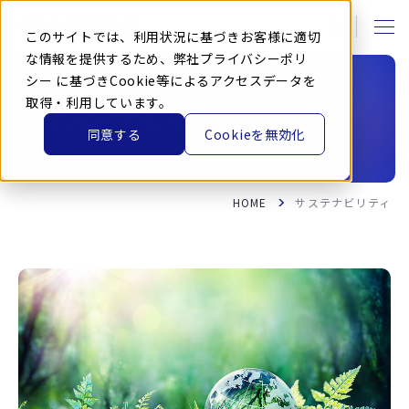
本
文
に
このサイトでは、利用状況に基づきお客様に適切
ス
キ
な情報を提供するため、弊社
プライバシーポリ
ッ
シー
に基づきCookie等によるアクセスデータを
プ
す
取得・利用しています。
る
サステナビリティ
同意する
Cookieを無効化
HOME
サステナビリティ