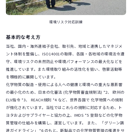
環境リスク対応訓練
基本的な考え方
当社、国内・海外連結子会社、取引先、地域と連携したマネジメ
ント体制を整備し、ISO14001の取得、各国・各地域の環境法令遵
守、環境リスクの未然防止や環境パフォーマンスの最大化などを
推進しています。また環境取り組みの活性化を狙い、啓蒙活動等
を積極的に展開しています。
化学物質の製造・使用による人への健康と環境への重大な悪影響
の最小化のため、日本の化審法 (化学物質審査規制法) *2、 欧州の
ELV指令 *3、 REACH規則 *4 など、世界各国で 化学物質への規制
が強化されています。当社ではこれらの規制に対応するため、ト
ヨタおよびサプライヤーと協力の上、IMDS *5 登録などの化学物
質管理の仕組みを構築し、運営しています。 また、 「グリーン調
達ガイドライン」 *6 のもと、新製品での化学物質管理の推進をサ