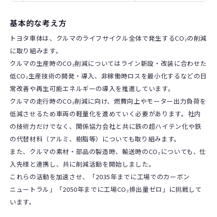
基本的な考え方
トヨタ車体は、クルマのライフサイクル全体で発生するCO₂の削減
に取り組みます。
クルマの生産時のCO₂削減についてはライン新設・改装に合わせた
低CO₂生産技術の開発・導入、非稼働時ロスを最小化するなどの日
常改善や再生可能エネルギーの導入を推進しています。
クルマの走行時のCO₂削減に向け、燃費向上やモーター出力負荷を
低減させるため車両の軽量化を進めていく必要があります。社内
の技術力だけでなく、関係協力会社と共に鉄の超ハイテン化や鉄
の代替材料（アルミ、樹脂等）についても取り組みます。
また、クルマの素材・部品の製造時、輸送時のCO₂についても、仕
入先様と連携し、共に削減活動を開始しました。
これらの活動を加速させ、「2035年までに工場でのカーボン
ニュートラル」「2050年までに工場CO₂排出量ゼロ」に挑戦して
います。