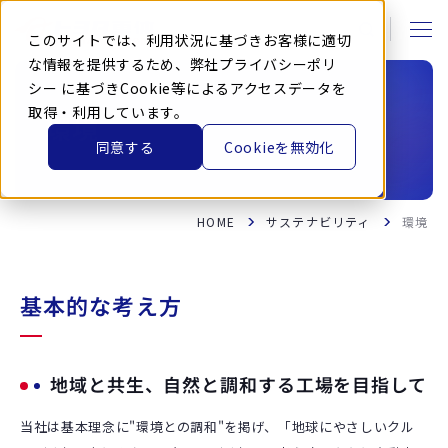
本
文
に
このサイトでは、利用状況に基づきお客様に適切
ス
キ
な情報を提供するため、弊社
プライバシーポリ
ッ
シー
に基づきCookie等によるアクセスデータを
プ
す
取得・利用しています。
る
環境
同意する
Cookieを無効化
HOME
サステナビリティ
環境
基本的な考え方
地域と共生、自然と調和する工場を目指して
当社は基本理念に"環境との調和"を掲げ、「地球にやさしいクル