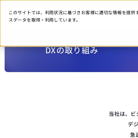
本
文
に
このサイトでは、利用状況に基づきお客様に適切な情報を提供
ス
キ
スデータを取得・利用しています。
ッ
プ
す
る
DXの取り組み
当社は、ビ
デ
急