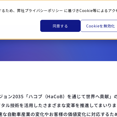
するため、弊社
プライバシーポリシー
に基づきCookie等によるアク
トヨタ車体とは
企業情報
ニュース
製品・サービ
同意する
Cookieを無効化
ジョン2035「ハコブ（HaCoB）を通じて世界へ貢献」
ジタル技術を活用したさまざまな変革を推進してまいりま
速な自動車産業の変化やお客様の価値変化に対応するた