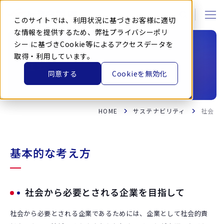
本
文
に
このサイトでは、利用状況に基づきお客様に適切
ス
キ
な情報を提供するため、弊社
プライバシーポリ
ッ
シー
に基づきCookie等によるアクセスデータを
プ
す
取得・利用しています。
る
社会
同意する
Cookieを無効化
HOME
サステナビリティ
社会
基本的な考え方
社会から必要とされる企業を目指して
社会から必要とされる企業であるためには、企業として社会的責