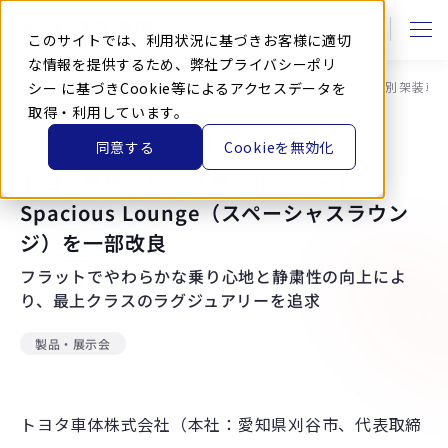
本
文
に
このサイトでは、利用状況に基づきお客様に適切
ス
キ
な情報を提供するため、弊社
プライバシーポリ
ッ
HOME
シー
に基づきCookie等によるアクセスデータを
ニュース
ニュースリリース
トヨタ車体特別架装車アル
プ
す
取得・利用しています。
る
同意する
Cookieを無効化
2026.6.3
トヨタ車体特別架装車アルファード
Spacious Lounge（スペーシャスラウン
ジ）を一部改良
フラットでやわらかな乗り心地と静粛性の向上によ
り、最上クラスのラグジュアリーを追求
製品・展示会
トヨタ車体株式会社（本社：愛知県刈谷市、代表取締