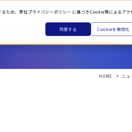
するため、弊社
プライバシーポリシー
に基づきCookie等によるアク
トヨタ車体とは
企業情報
ニュース
製品・サービ
同意する
Cookieを無効化
HOME
ニュ