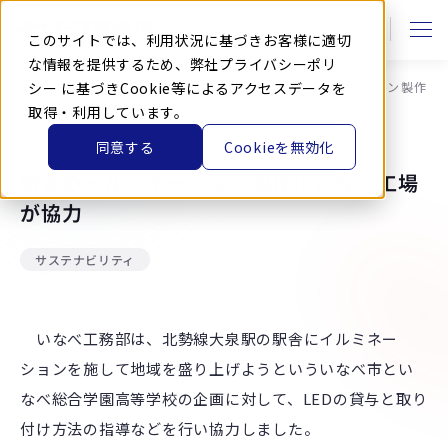
本
文
に
このサイトでは、利用状況に基づきお客様に適切
ス
キ
な情報を提供するため、弊社
プライバシーポリ
ッ
HOME
シー
に基づきCookie等によるアクセスデータを
ニュース
お知らせ
駅舎のイルミネーション製作に
プ
す
取得・利用しています。
る
同意する
Cookieを無効化
2019.8.21
駅舎のイルミネーション製作にいなべ工場
が協力
サステナビリティ
いなべ工務部は、北勢線大泉駅の駅舎にイルミネー
ションを施して地域を盛り上げようといういなべ市とい
なべ総合学園高等学校の企画に対して、LEDの貸与と取り
付け方法の指導などを行い協力しました。