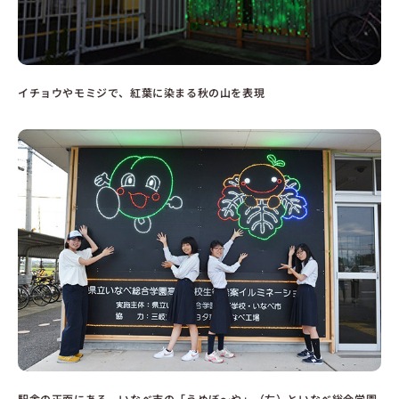
イチョウやモミジで、紅葉に染まる秋の山を表現
駅舎の正面にある、いなべ市の「うめぼ～や」（左）といなべ総合学園