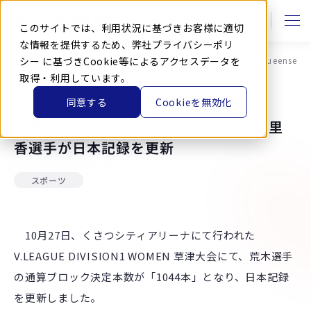
本
文
に
このサイトでは、利用状況に基づきお客様に適切
ス
キ
な情報を提供するため、弊社
プライバシーポリ
ッ
HOME
シー
に基づきCookie等によるアクセスデータを
ニュース
お知らせ
女子バレーボール部Queense
プ
す
取得・利用しています。
る
同意する
Cookieを無効化
2019.10.28
女子バレーボール部Queenseis 荒木絵里
香選手が日本記録を更新
スポーツ
10月27日、くさつシティアリーナにて行われた
V.LEAGUE DIVISION1 WOMEN 草津大会にて、荒木選手
の通算ブロック決定本数が「1044本」となり、日本記録
を更新しました。