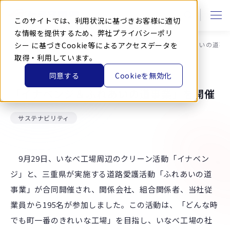
本
文
に
このサイトでは、利用状況に基づきお客様に適切
ス
キ
な情報を提供するため、弊社
プライバシーポリ
ッ
HOME
シー
に基づきCookie等によるアクセスデータを
ニュース
お知らせ
「イナベンジ＆ふれあいの道事
プ
す
取得・利用しています。
る
同意する
Cookieを無効化
2020.9.29
「イナベンジ＆ふれあいの道事業」を開催
サステナビリティ
9月29日、いなべ工場周辺のクリーン活動「イナベン
ジ」と、三重県が実施する道路愛護活動「ふれあいの道
事業」が合同開催され、関係会社、組合関係者、当社従
業員から195名が参加しました。この活動は、「どんな時
でも町一番のきれいな工場」を目指し、いなべ工場の社