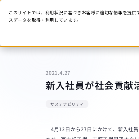
本
文
に
このサイトでは、利用状況に基づきお客様に適切な情報を提供
ス
キ
スデータを取得・利用しています。
ッ
プ
す
る
2021.4.27
新入社員が社会貢献
サステナビリティ
4月13日から27日にかけて、新入社