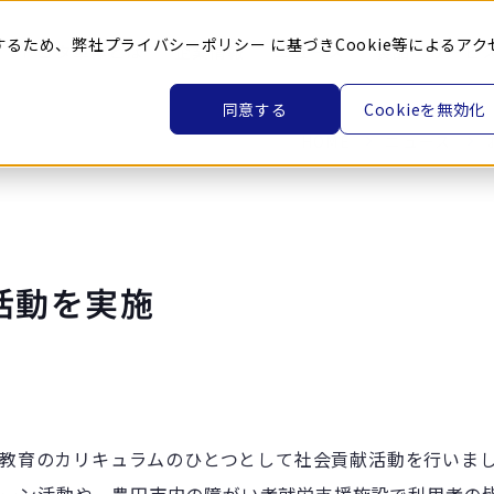
するため、弊社
プライバシーポリシー
に基づきCookie等によるアク
トヨタ車体とは
企業情報
ニュース
製品・サービ
同意する
Cookieを無効化
HOME
ニュース
活動を実施
員教育のカリキュラムのひとつとして社会貢献活動を行いま