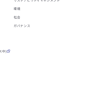
サステナビリティマネジメント
環境
社会
ガバナンス
ス中)