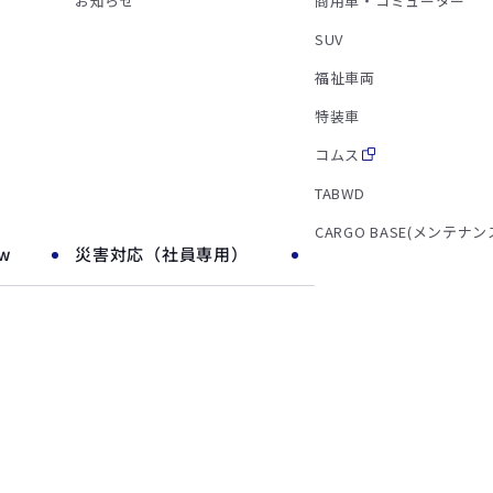
お知らせ
商用車・コミューター
SUV
福祉車両
特装車
コムス
TABWD
CARGO BASE(メンテナン
ow
災害対応（社員専用）