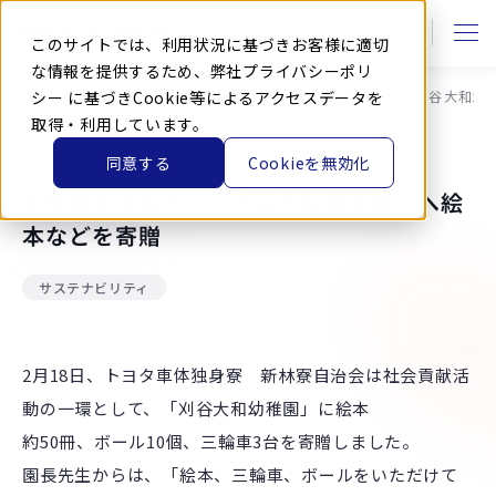
本
文
に
このサイトでは、利用状況に基づきお客様に適切
ス
キ
な情報を提供するため、弊社
プライバシーポリ
ッ
HOME
シー
に基づきCookie等によるアクセスデータを
ニュース
お知らせ
新林寮自治会から「刈谷大和幼
プ
す
取得・利用しています。
る
同意する
Cookieを無効化
2025.2.27
新林寮自治会から「刈谷大和幼稚園」へ絵
本などを寄贈
サステナビリティ
2月18日、トヨタ車体独身寮 新林寮自治会は社会貢献活
動の一環として、「刈谷大和幼稚園」に絵本
約50冊、ボール10個、三輪車3台を寄贈しました。
園長先生からは、「絵本、三輪車、ボールをいただけて