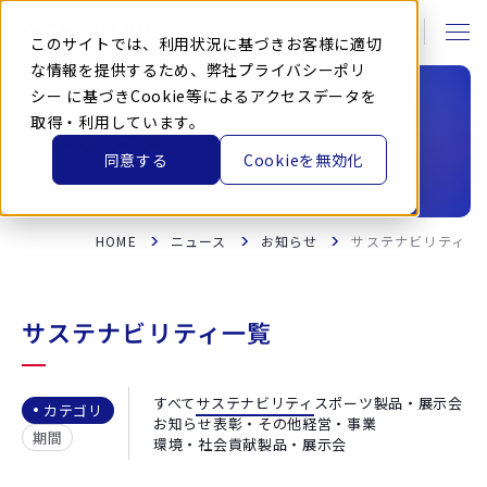
本
文
に
このサイトでは、利用状況に基づきお客様に適切
ス
キ
な情報を提供するため、弊社
プライバシーポリ
ッ
シー
に基づきCookie等によるアクセスデータを
プ
す
取得・利用しています。
る
お知らせ
同意する
Cookieを無効化
HOME
ニュース
お知らせ
サステナビリティ
サステナビリティ一覧
すべて
サステナビリティ
スポーツ
製品・展示会
カテゴリ
お知らせ
表彰・その他
経営・事業
期間
環境・社会貢献
製品・展示会