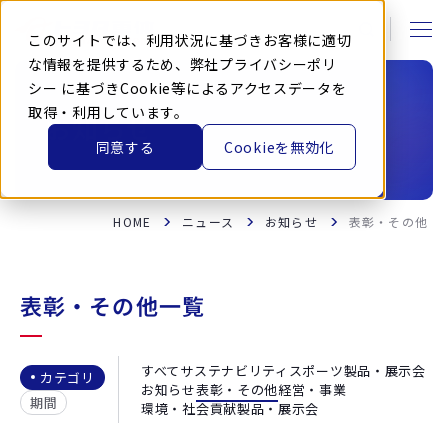
本
文
に
このサイトでは、利用状況に基づきお客様に適切
ス
キ
な情報を提供するため、弊社
プライバシーポリ
ッ
シー
に基づきCookie等によるアクセスデータを
プ
す
取得・利用しています。
る
お知らせ
同意する
Cookieを無効化
HOME
ニュース
お知らせ
表彰・その他
表彰・その他一覧
すべて
サステナビリティ
スポーツ
製品・展示会
カテゴリ
お知らせ
表彰・その他
経営・事業
期間
環境・社会貢献
製品・展示会