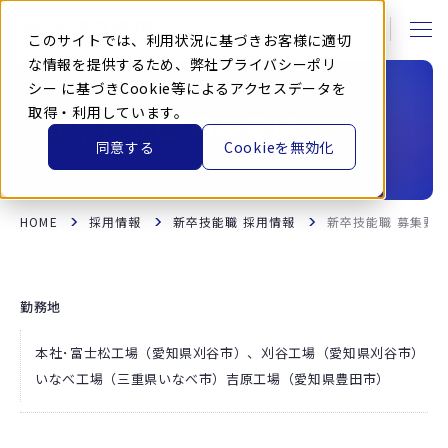
本
文
に
このサイトでは、利用状況に基づきお客様に適切
ス
キ
な情報を提供するため、弊社
プライバシーポリ
ッ
シー
に基づきCookie等によるアクセスデータを
プ
す
取得・利用しています。
る
新卒技能職 募集要項
同意する
Cookieを無効化
HOME
採用情報
新卒技能職 採用情報
新卒技能職 募集要
勤務地
本社･富士松工場（愛知県刈谷市）、刈谷工場（愛知県刈谷市）
いなべ工場（三重県いなべ市）吉原工場（愛知県豊田市）