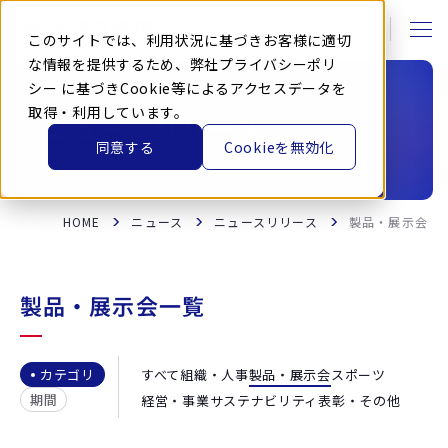
本
文
に
このサイトでは、利用状況に基づきお客様に適切
ス
キ
な情報を提供するため、弊社
プライバシーポリ
ッ
シー
に基づきCookie等によるアクセスデータを
プ
す
取得・利用しています。
る
ニュースリリース
同意する
Cookieを無効化
HOME
ニュース
ニュースリリース
製品・展示会
製品・展示会一覧
すべて
組織・人事
製品・展示会
スポーツ
カテゴリ
期間
経営・事業
サステナビリティ
表彰・その他