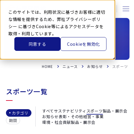
本
文
に
このサイトでは、利用状況に基づきお客様に適切
ス
キ
な情報を提供するため、弊社
プライバシーポリ
ッ
シー
に基づきCookie等によるアクセスデータを
プ
す
取得・利用しています。
る
お知らせ
同意する
Cookieを無効化
HOME
ニュース
お知らせ
スポーツ
スポーツ一覧
すべて
サステナビリティ
スポーツ
製品・展示会
カテゴリ
お知らせ
表彰・その他
経営・事業
期間
環境・社会貢献
製品・展示会