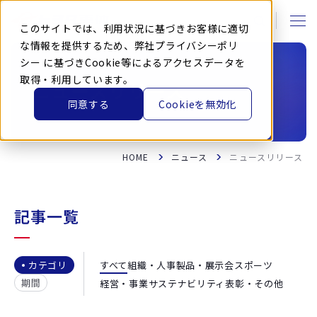
本
文
に
このサイトでは、利用状況に基づきお客様に適切
ス
キ
な情報を提供するため、弊社
プライバシーポリ
ッ
シー
に基づきCookie等によるアクセスデータを
プ
す
取得・利用しています。
る
ニュースリリース
同意する
Cookieを無効化
HOME
ニュース
ニュースリリース
記事一覧
すべて
組織・人事
製品・展示会
スポーツ
カテゴリ
期間
経営・事業
サステナビリティ
表彰・その他