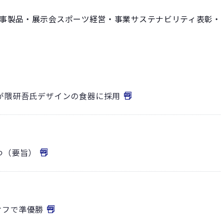
事
製品・展示会
スポーツ
経営・事業
サステナビリティ
表彰・
材が隈研吾氏デザインの食器に採用
つ（要旨）
オフで準優勝