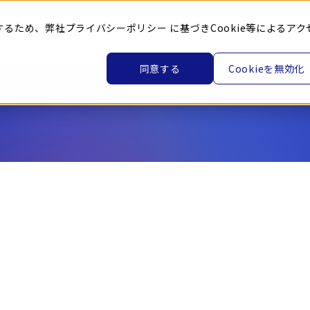
するため、弊社
プライバシーポリシー
に基づきCookie等によるアク
トヨタ車体とは
企業情報
ニュース
製品・サービ
同意する
Cookieを無効化