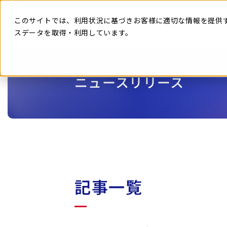
本
文
に
このサイトでは、利用状況に基づきお客様に適切な情報を提供
ス
キ
スデータを取得・利用しています。
ッ
プ
す
る
ニュースリリース
記事一覧