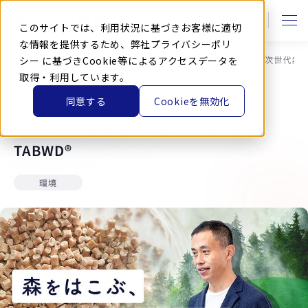
本
文
に
このサイトでは、利用状況に基づきお客様に適切
ス
キ
な情報を提供するため、弊社
プライバシーポリ
ッ
HOME
シー
に基づきCookie等によるアクセスデータを
トヨタ車体 BLOG
ものづくりと環境をつなぐ次世代素材T
プ
す
取得・利用しています。
る
同意する
Cookieを無効化
2025.5.30
ものづくりと環境をつなぐ次世代素材
TABWD®
環境